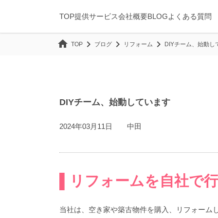
TOP
提供サービス
会社概要
BLOG
よくある質問
home
chevron_right
chevron_right
chevron_right
ブログ
リフォーム
DIYチーム、始動し
TOP
DIYチーム、始動しています
2024年03月11日 中田
▌リフォームを自社で行
当社は、空き家や築古物件を購入、リフォーム