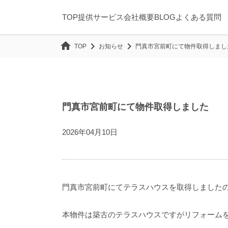
TOP
提供サービス
会社概要
BLOG
よくある質問
home
chevron_right
chevron_right
お知らせ
門真市宮前町にて物件取得しまし
TOP
門真市宮前町にて物件取得しました
2026年04月10日
門真市宮前町にてテラスハウスを取得しました
本物件は築古のテラスハウスですがリフォーム